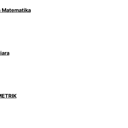
n Matematika
iara
IMETRIK