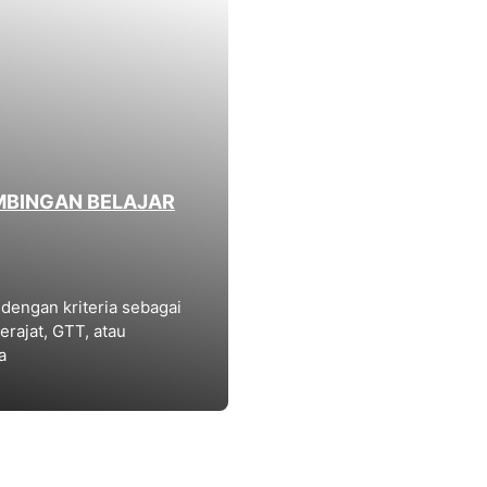
MBINGAN BELAJAR
dengan kriteria sebagai
ajat, GTT, atau
a